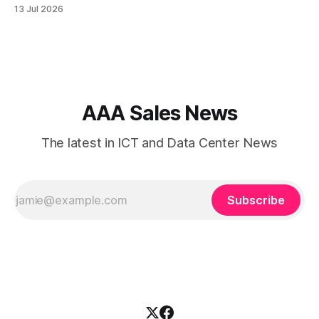
is the backbone of communication, cloud access,
13 Jul 2026
collaboration, cybersecurity, and customer experience. As
enterprises expand their digital infrastructure, choosing the
right type of internet connection becomes a strategic
decision. Two of the most
AAA Sales News
The latest in ICT and Data Center News
Subscribe