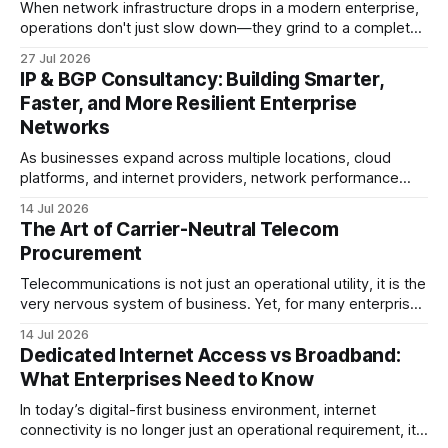
When network infrastructure drops in a modern enterprise,
operations don't just slow down—they grind to a complete
halt. Whether linking a primary data center to a cloud
27 Jul 2026
provider, connecting branch offices, or feeding low-latency
IP & BGP Consultancy: Building Smarter,
trading desks, high-bandwidth Point-to-Point (P2P)
Faster, and More Resilient Enterprise
Ethernet is the lifeblood
Networks
As businesses expand across multiple locations, cloud
platforms, and internet providers, network performance
depends on more than bandwidth alone. A well-planned IP
14 Jul 2026
strategy and optimized Border Gateway Protocol (BGP)
The Art of Carrier-Neutral Telecom
configuration are fundamental to maintaining reliable,
Procurement
secure, and high-performing connectivity. At JMP
Technology Services, we help enterprises, internet service
Telecommunications is not just an operational utility, it is the
very nervous system of business. Yet, for many enterprise
procurement and finance teams, telecom remains one of
14 Jul 2026
the most opaque, difficult-to-benchmark, and risk-heavy
Dedicated Internet Access vs Broadband:
cost centers on the balance sheet. When organizations rely
What Enterprises Need to Know
on single-carrier relationships or
In today’s digital-first business environment, internet
connectivity is no longer just an operational requirement, it