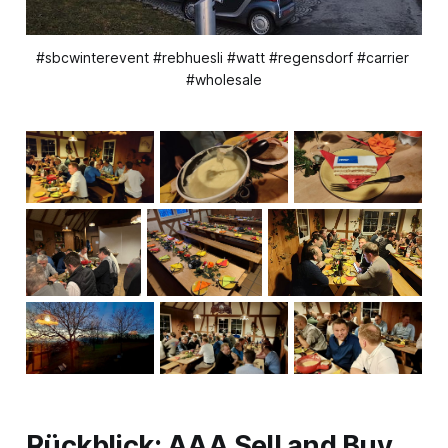
#sbcwinterevent #rebhuesli #watt #regensdorf #carrier 
#wholesale
Rückblick: AAA Sell and Buy