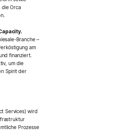
 die Orca
n.
Capacity.
olesale-Branche –
verköstigung am
nd finanziert.
tiv, um die
n Spirit der
t Services) wird
frastruktur
ämtliche Prozesse