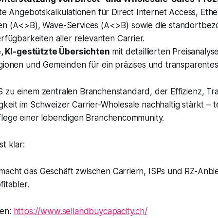
te Angebotskalkulationen für Direct Internet Access, Ethe
n (A<>B), Wave-Services (A<>B) sowie die standortbez
rfügbarkeiten aller relevanten Carrier.
e, KI-gestützte Übersichten
mit detaillierten Preisanaly
gionen und Gemeinden für ein präzises und transparentes 
 zu einem zentralen Branchenstandard, der Effizienz, T
eit im Schweizer Carrier-Wholesale nachhaltig stärkt – t
flege einer lebendigen Branchencommunity.
t klar:
acht das Geschäft zwischen Carriern, ISPs und RZ-Anbie
itabler.
nen:
https://www.sellandbuycapacity.ch/