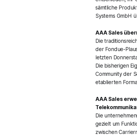
sämtliche Produk
Systems GmbH übe
AAA Sales über
Die traditionsre
der
Fondue-Plaus
letzten Donnerst
Die bisherigen Ei
Community der Sc
etablierten Form
AAA Sales erwei
Telekommunikat
Die unternehmens
gezielt um Funkt
zwischen Carriern