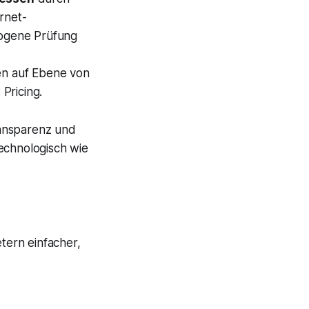
rnet-
ogene Prüfung
sen auf Ebene von
Pricing.
ransparenz und
echnologisch wie
tern einfacher,