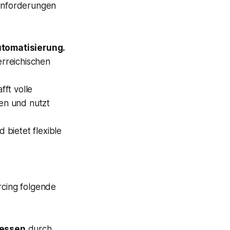
 Anforderungen
utomatisierung.
rreichischen
ft volle
en und nutzt
d bietet flexible
cing
folgende
zessen
durch