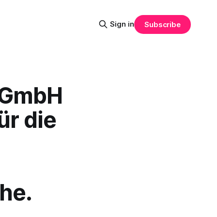
Sign in
Subscribe
 GmbH
ür die
he.