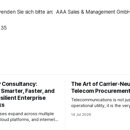
wenden Sie sich bitte an: AAA Sales & Management Gmb
 35
P Consultancy:
The Art of Carrier-Neu
 Smarter, Faster, and
Telecom Procuremen
ilient Enterprise
Telecommunications is not jus
ks
operational utility, it is the v
system of business. Yet, for
ses expand across multiple
14 Jul 2026
enterprise procurement and f
cloud platforms, and internet
teams, telecom remains one o
 network performance
most opaque, difficult-to-be