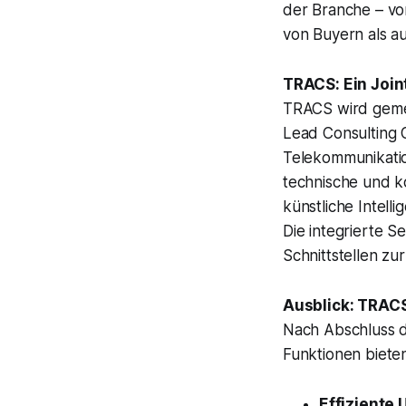
der Branche – von
von Buyern als au
TRACS: Ein Join
TRACS wird geme
Lead Consulting 
Telekommunikation
technische und k
künstliche Intell
Die integrierte Se
Schnittstellen z
Ausblick: TRAC
Nach Abschluss d
Funktionen bieten
Effiziente