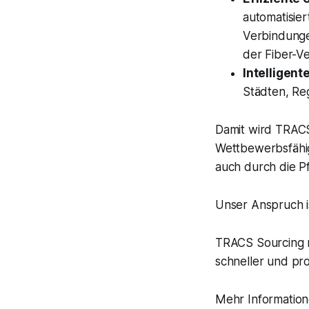
automatisier
Verbindunge
der Fiber-Ve
Intelligent
Städten, Re
Damit wird TRACS
Wettbewerbsfähigk
auch durch die P
Unser Anspruch is
TRACS Sourcing m
schneller und prof
Mehr Informatio