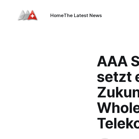
Home
The Latest News
AAA S
setzt 
Zukun
Whole
Telek