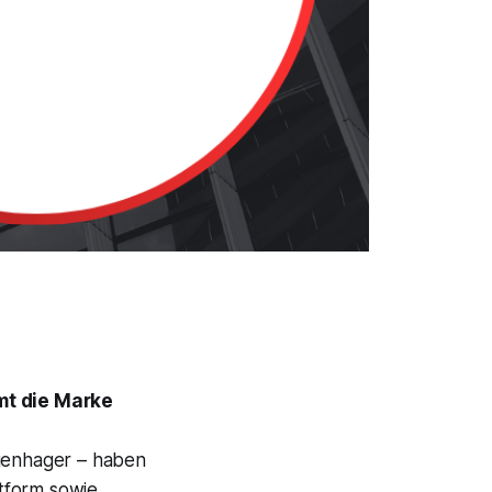
mt die Marke
ggenhager – haben
tform sowie