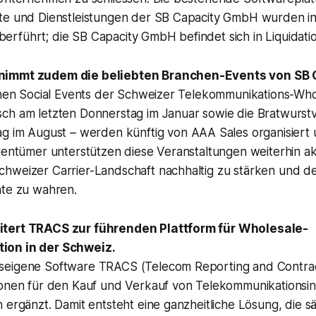
te und Dienstleistungen der SB Capacity GmbH wurden in
rführt; die SB Capacity GmbH befindet sich in Liquidatio
nimmt zudem die beliebten Branchen-Events von SB 
ichen Social Events der Schweizer Telekommunikations-Wh
ch am letzten Donnerstag im Januar
sowie die
Bratwurst
ag im August
– werden künftig von AAA Sales organisiert u
gentümer unterstützen diese Veranstaltungen weiterhin ak
hweizer Carrier-Landschaft nachhaltig zu stärken und de
ate zu wahren.
tert TRACS zur führenden Plattform für Wholesale-
ion in der Schweiz.
eigene Software TRACS (Telecom Reporting and Contrac
ionen für den Kauf und Verkauf von Telekommunikationsin
 ergänzt. Damit entsteht eine ganzheitliche Lösung, die s