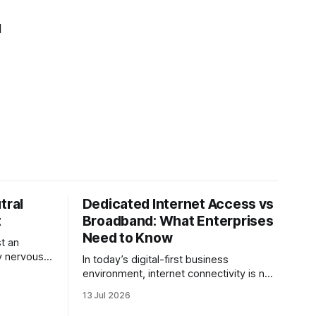
H
tral
Dedicated Internet Access vs
t
Broadband: What Enterprises
Need to Know
t an
ery nervous
In today’s digital-first business
 many
environment, internet connectivity is no
inance
longer just an operational requirement, it
13 Jul 2026
f the
is the backbone of communication,
nchmark,