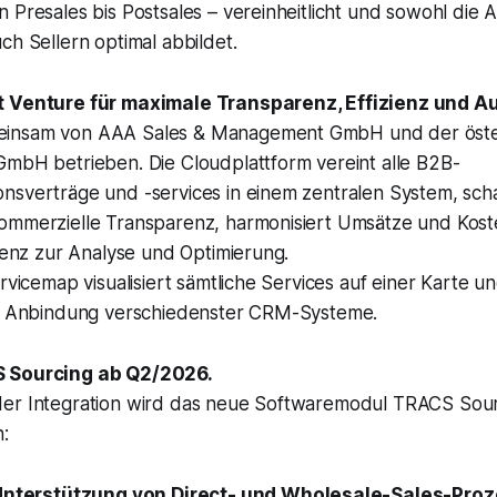
 Presales bis Postsales – vereinheitlicht und sowohl die
ch Sellern optimal abbildet.
t Venture für maximale Transparenz, Effizienz und A
insam von AAA Sales & Management GmbH und der öste
GmbH betrieben. Die Cloudplattform vereint alle B2B-
sverträge und -services in einem zentralen System, schaf
ommerzielle Transparenz, harmonisiert Umsätze und Kost
igenz zur Analyse und Optimierung.
rvicemap visualisiert sämtliche Services auf einer Karte un
ur Anbindung verschiedenster CRM-Systeme.
S Sourcing ab Q2/2026.
er Integration wird das neue Softwaremodul
TRACS Sour
:
 Unterstützung von Direct- und Wholesale-Sales-Pro