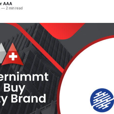
r AAA
5
—
2 min read