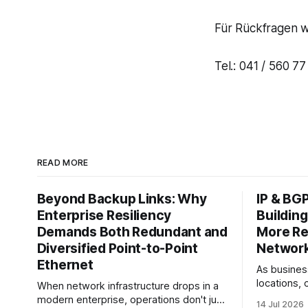
Für Rückfragen 
Tel.: 041 / 560 77
READ MORE
Beyond Backup Links: Why
IP & BG
Enterprise Resiliency
Building
Demands Both Redundant and
More Res
Diversified Point-to-Point
Networ
Ethernet
As busines
locations, 
When network infrastructure drops in a
providers,
modern enterprise, operations don't just
14 Jul 2026