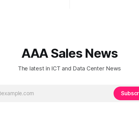
 more than bandwidth alone.
and risk-heavy cost centers o
nned IP strategy and
balance sheet. When organizations rely
Border Gateway Protocol
on single-carrier relationships
iguration are fundamental to
 reliable, secure, and high-
nnectivity. At JMP
 Services, we help
, internet service
AAA Sales News
The latest in ICT and Data Center News
Subscr