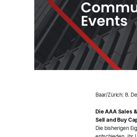
Baar/Zürich: 8. 
Die AAA Sales &
Sell and Buy Ca
Die bisherigen E
entschieden, ihr